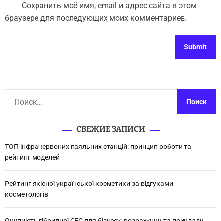
Сохранить моё имя, email и адрес сайта в этом
браузере для последующих моих комментариев.
Н
а
й
СВЕЖИЕ ЗАПИСИ
т
и
ТОП інфрачервоних паяльних станцій: принцип роботи та
:
рейтинг моделей
Рейтинг якісної української косметики за відгуками
косметологів
Окупність гібридної СЕС для бізнесу: розрахунки та приклади