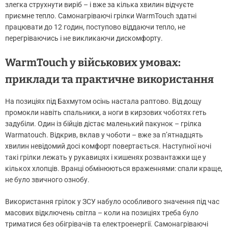
злегка струхнути виріб – і вже за кілька хвилин відчуєте
приємне тепло. Самонагріваючі грілки WarmTouch здатні
працювати до 12 годин, поступово віддаючи тепло, не
перегріваючись і не викликаючи дискомфорту.
WarmTouch у військових умовах:
приклади та практичне використання
На позиціях під Бахмутом осінь настала раптово. Від дощу
промокли навіть спальники, а ноги в кирзових чоботях геть
задубіли. Один із бійців дістає маленький пакунок – грілка
Warmatouch. Відкрив, вклав у чоботи – вже за п’ятнадцять
хвилин невідомий досі комфорт повертається. Наступної ночі
такі грілки лежать у рукавицях і кишенях розвантажки ще у
кількох хлопців. Вранці обмінюються враженнями: спали краще,
не було звичного ознобу.
Використання грілок у ЗСУ набуло особливого значення під час
масових відключень світла – коли на позиціях треба було
триматися без обігрівачів та електроенергії. Самонагріваючі