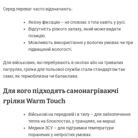
Серед переваг часто відзначають:
Якісну фіксацію – не сповзає з тіла навіть у русі.
Відсутність різкого запаху, який може видати
позицію.
Можливість використання у вологих умовах чи при
підвищеній вологості.
Для військових, які перебувають в окопах або на тривалих
патрулях, грілки для польової служби стали стандартом так
само, як термобілизна чи балаклава.
Для кого підходять самонагріваючі
грілки Warm Touch
Військові на передовій і в тилу – для забезпечення
тепла на блокпостах, у траншеях, на марші.
Медики ЗСУ – для підтримки температури
поранених у непростих умовах.