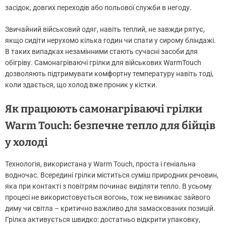
засідок, довгих переходів або польової служби в негоду.
Звичайний військовий одяг, навіть теплий, не завжди рятує,
якщо сидіти нерухомо кілька годин чи спати у сирому бліндажі.
В таких випадках незамінними стають сучасні засоби для
обігріву. Самонагріваючі грілки для військових WarmTouch
дозволяють підтримувати комфортну температуру навіть тоді,
коли здається, що холод вже проник у кістки.
Як працюють самонагріваючі грілки
Warm Touch: безпечне тепло для бійців
у холоді
Технологія, використана у Warm Touch, проста і геніальна
водночас. Всередині грілки міститься суміш природних речовин,
яка при контакті з повітрям починає виділяти тепло. В усьому
процесі не використовується вогонь, тож не виникає зайвого
диму чи світла – критично важливо для замаскованих позицій.
Грілка активується швидко: достатньо відкрити упаковку,