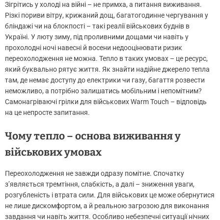
Зігрітись у холоді на війні – не примха, а питання виживання.
Різкі пориви вітру, крижаний дощ, багатогодинне чергування у
бліндажі чи на блокпості – такі реалії військових буднів в
Україні. У люту зиму, під проливними дощами чи навіть у
прохолодні ночі навесні й восени недооцінювати ризик
переохолодження не можна. Тепло в таких умовах – це ресурс,
який буквально рятує життя. Як знайти надійне джерело тепла
там, де немає доступу до електрики чи газу, багаття розвести
неможливо, а потрібно залишатись мобільним і непомітним?
Самонагріваючі грілки для військових Warm Touch – відповідь
на це непросте запитання.
Чому тепло – основа виживання у
військових умовах
Переохолодження не завжди одразу помітне. Спочатку
з’являється тремтіння, слабкість, а далі – зниження уваги,
розгубленість і втрата сили. Для військових це може обернутися
не лише дискомфортом, а й реальною загрозою для виконання
завдання чи навіть життя. Особливо небезпечні ситуації нічних