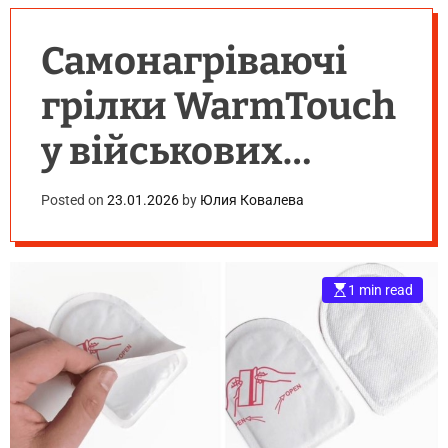
Самонагріваючі
грілки WarmTouch
у військових
умовах
Posted on
23.01.2026
by
Юлия Ковалева
1 min read