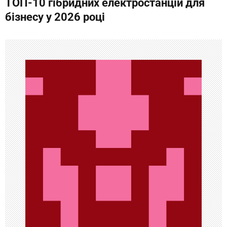
ТОП-10 гібридних електростанцій для
и
бізнесу у 2026 році
г
а
ц
и
я
п
о
з
а
п
и