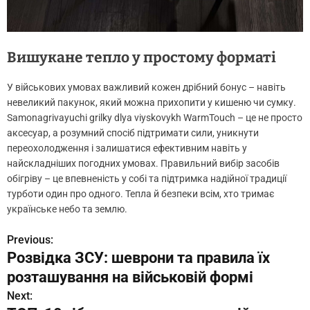
Вишукане тепло у простому форматі
У військових умовах важливий кожен дрібний бонус – навіть
невеликий пакунок, який можна прихопити у кишеню чи сумку.
Samonagrivayuchi grilky dlya viyskovykh WarmTouch – це не просто
аксесуар, а розумний спосіб підтримати сили, уникнути
переохолодження і залишатися ефективним навіть у
найскладніших погодних умовах. Правильний вибір засобів
обігріву – це впевненість у собі та підтримка надійної традиції
турботи один про одного. Тепла й безпеки всім, хто тримає
українське небо та землю.
Previous:
Н
Розвідка ЗСУ: шеврони та правила їх
а
розташування на військовій формі
в
Next: