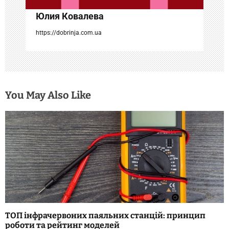
с
Юлия Ковалева
я
https://dobrinja.com.ua
м
You May Also Like
ТОП інфрачервоних паяльних станцій: принцип
роботи та рейтинг моделей