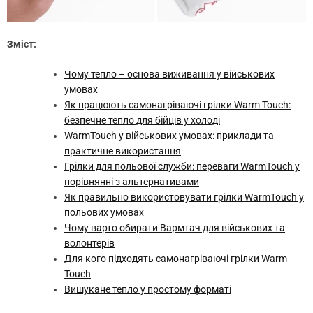
Зміст:
Чому тепло – основа виживання у військових
умовах
Як працюють самонагріваючі грілки Warm Touch:
безпечне тепло для бійців у холоді
WarmTouch у військових умовах: приклади та
практичне використання
Грілки для польової служби: переваги WarmTouch у
порівнянні з альтернативами
Як правильно використовувати грілки WarmTouch у
польових умовах
Чому варто обирати Вармтач для військових та
волонтерів
Для кого підходять самонагріваючі грілки Warm
Touch
Вишукане тепло у простому форматі