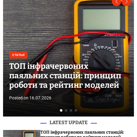
СТАТЬИ
рачервоних
Рейтинг я
х станцій: принцип
косметики
та рейтинг моделей
косметоло
2026
Posted on
23.04.202
LATEST UPDATE
ТОП інфрачервоних паяльних станцій: