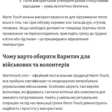
Після використання утилізуйте разом з побутовими
відходами – суміш екологічно безпечна.
Warm Touch можна використовувати як для підтримання тепла
всього тіла, так і для обігріву окремих зон: пальців рук, ступнів,
попереку. Якщо необхідно допомогти товаришу зігрітись після
промокання чи переохолодження, прикладіть грілку до грудної
клітки або під пахви – це пришвидшить відновлення
температури.
Чому варто обирати Вармтач для
військових та волонтерів
Warmtouch.com – офіційний постачальник продукції Warm Touch,
яка пройшла сертифікацію та неодноразово випробувана
українськими військовими. Особливо цінують такі вироби
волонтери, які формують тактичні аптечки або комплекти для
зимового патрулювання. Навіть у цивільних рятувальних
операціях чи під час евакуації грілки Warm Touch демонструють
надійність і простоту у використанні.