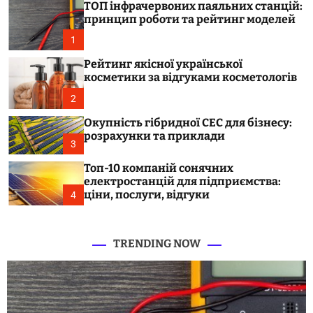
l
ТОП інфрачервоних паяльних станцій:
c
u
o
принцип роботи та рейтинг моделей
l
s
1
o
.
r
k
Рейтинг якісної української
m
косметики за відгуками косметологів
o
i
d
e
2
e
v
Окупність гібридної СЕС для бізнесу:
.
розрахунки та приклади
u
3
a
Топ-10 компаній сонячних
електростанцій для підприємства:
ціни, послуги, відгуки
4
TRENDING NOW