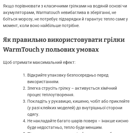
Якщо порівнювати з класичними грілками на водяній основі чи
акумуляторами, Warmatouch невибаглива в зберіганні, не
боїться морозу, не потребує підзарядки й гарантує тепло саме у
момент, коли воно найбільше потрібне.
Як правильно використовувати грілки
WarmTouch у польових умовах
Щоб отримати максимальний ефект:
Відкрийте упаковку безпосередньо перед
використанням.
Злегка струсіть грілку – активується хімічний
процес теплоутворення.
Покладіть у рукавицю, кишеню, чобіт або приклейте
(у разі клейких моделей) до внутрішньої сторони
одягу.
Не накладайте багато шарів поверх – інакше кисню
буде недостатньо, тепло буде меншим.