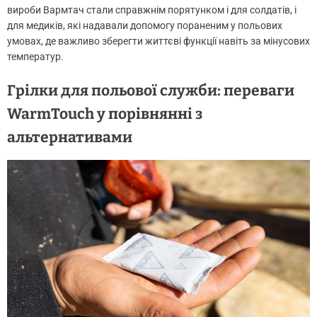
вироби Вармтач стали справжнім порятунком і для солдатів, і
для медиків, які надавали допомогу пораненим у польових
умовах, де важливо зберегти життєві функції навіть за мінусових
температур.
Грілки для польової служби: переваги
WarmTouch у порівнянні з
альтернативами