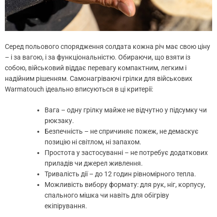
Серед польового спорядження солдата кожна річ має свою ціну
– і за вагою, і за функціональністю. Обираючи, що взяти із
собою, військовий віддає перевагу компактним, легким і
надійним рішенням. Самонагріваючі грілки для військових
Warmatouch ідеально вписуються в ці критерії:
Вага – одну грілку майже не відчутно у підсумку чи
рюкзаку.
Безпечність – не спричиняє пожеж, не демаскує
позицію ні світлом, ні запахом.
Простота у застосуванні – не потребує додаткових
приладів чи джерел живлення.
Тривалість дії – до 12 годин рівномірного тепла.
Можливість вибору формату: для рук, ніг, корпусу,
спального мішка чи навіть для обігріву
екіпірування.